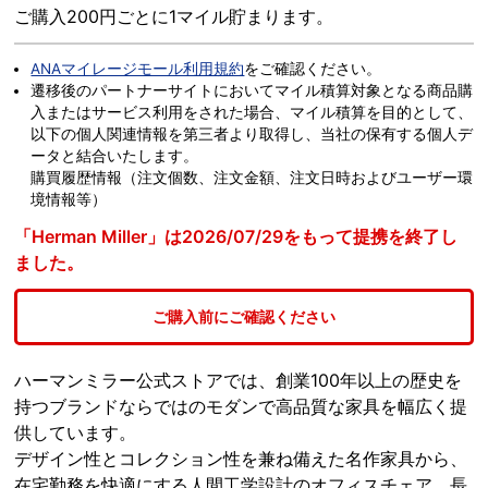
ご購入200円ごとに1マイル貯まります。
ANAマイレージモール利用規約
をご確認ください。
遷移後のパートナーサイトにおいてマイル積算対象となる商品購
入またはサービス利用をされた場合、マイル積算を目的として、
以下の個人関連情報を第三者より取得し、当社の保有する個人デ
ータと結合いたします。
購買履歴情報（注文個数、注文金額、注文日時およびユーザー環
境情報等）
「Herman Miller」は2026/07/29をもって提携を終了し
ました。
ご購入前にご確認ください
ハーマンミラー公式ストアでは、創業100年以上の歴史を
持つブランドならではのモダンで高品質な家具を幅広く提
供しています。
デザイン性とコレクション性を兼ね備えた名作家具から、
在宅勤務を快適にする人間工学設計のオフィスチェア、長