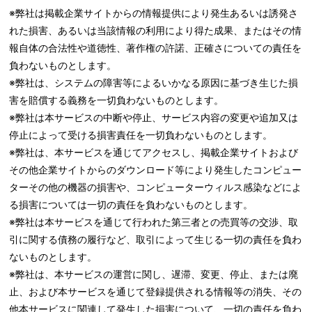
※弊社は掲載企業サイトからの情報提供により発生あるいは誘発さ
れた損害、あるいは当該情報の利用により得た成果、またはその情
報自体の合法性や道徳性、著作権の許諾、正確さについての責任を
負わないものとします。
※弊社は、システムの障害等によるいかなる原因に基づき生じた損
害を賠償する義務を一切負わないものとします。
※弊社は本サービスの中断や停止、サービス内容の変更や追加又は
停止によって受ける損害責任を一切負わないものとします。
※弊社は、本サービスを通じてアクセスし、掲載企業サイトおよび
その他企業サイトからのダウンロード等により発生したコンピュー
ターその他の機器の損害や、コンピューターウィルス感染などによ
る損害については一切の責任を負わないものとします。
※弊社は本サービスを通じて行われた第三者との売買等の交渉、取
引に関する債務の履行など、取引によって生じる一切の責任を負わ
ないものとします。
※弊社は、本サービスの運営に関し、遅滞、変更、停止、または廃
止、および本サービスを通じて登録提供される情報等の消失、その
他本サービスに関連して発生した損害について、一切の責任を負わ