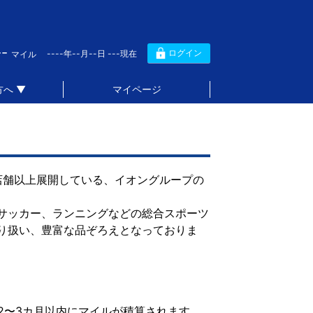
--
ログイン
----年--月--日 ---現在
マイル
へ ▼
マイページ
100店舗以上展開している、イオングループの
サッカー、ランニングなどの総合スポーツ
り扱い、豊富な品ぞろえとなっておりま
2〜3カ月以内にマイルが積算されます。