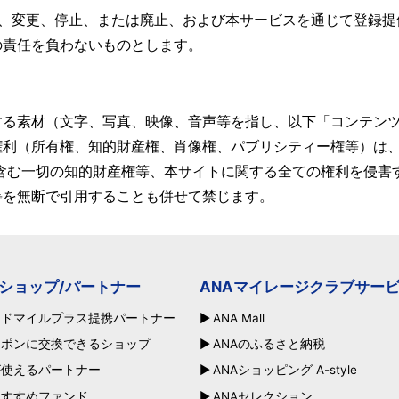
滞、変更、停止、または廃止、および本サービスを通じて登録提
の責任を負わないものとします。
する素材（文字、写真、映像、音声等を指し、以下「コンテン
権利（所有権、知的財産権、肖像権、パブリシティー権等）は
含む一切の知的財産権等、本サイトに関する全ての権利を侵害
等を無断で引用することも併せて禁じます。
ショップ/パートナー
ANAマイレージクラブサー
ードマイルプラス提携パートナー
ANA Mall
ーポンに交換できるショップ
ANAのふるさと納税
が使えるパートナー
ANAショッピング A-style
おすすめファンド
ANAセレクション