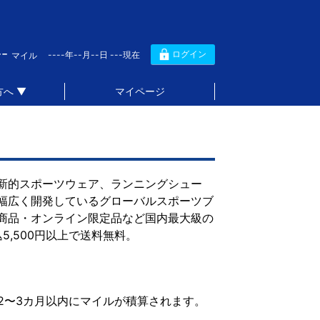
--
ログイン
----年--月--日 ---現在
マイル
へ ▼
マイページ
新的スポーツウェア、ランニングシュー
幅広く開発しているグローバルスポーツブ
商品・オンライン限定品など国内最大級の
,500円以上で送料無料。
2〜3カ月以内にマイルが積算されます。