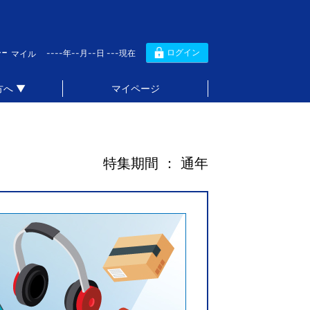
--
ログイン
----年--月--日 ---現在
マイル
へ ▼
マイページ
特集期間 ： 通年