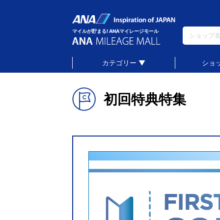
マイルが貯まる! ANAマイレージモール
カテゴリー ▼
ショ
初回特典特集