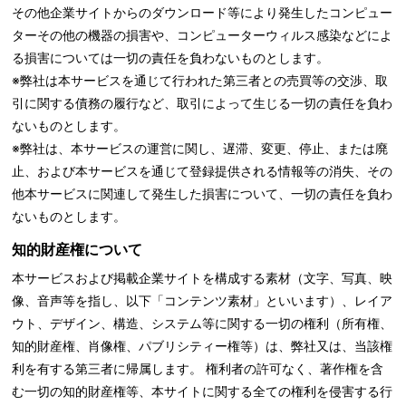
その他企業サイトからのダウンロード等により発生したコンピュー
ターその他の機器の損害や、コンピューターウィルス感染などによ
る損害については一切の責任を負わないものとします。
※弊社は本サービスを通じて行われた第三者との売買等の交渉、取
引に関する債務の履行など、取引によって生じる一切の責任を負わ
ないものとします。
※弊社は、本サービスの運営に関し、遅滞、変更、停止、または廃
止、および本サービスを通じて登録提供される情報等の消失、その
他本サービスに関連して発生した損害について、一切の責任を負わ
ないものとします。
知的財産権について
本サービスおよび掲載企業サイトを構成する素材（文字、写真、映
像、音声等を指し、以下「コンテンツ素材」といいます）、レイア
ウト、デザイン、構造、システム等に関する一切の権利（所有権、
知的財産権、肖像権、パブリシティー権等）は、弊社又は、当該権
利を有する第三者に帰属します。 権利者の許可なく、著作権を含
む一切の知的財産権等、本サイトに関する全ての権利を侵害する行