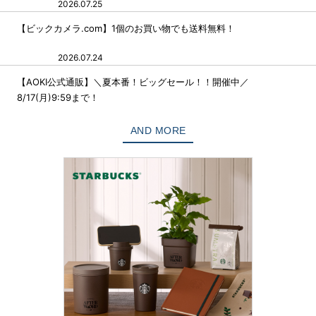
2026.07.25
【ビックカメラ.com】1個のお買い物でも送料無料！
2026.07.24
【AOKI公式通販】＼夏本番！ビッグセール！！開催中／
8/17(月)9:59まで！
AND MORE
【旅行予約のエクスペディア】東南アジアの南国の隠れ家リゾートへ♪ 対象デスティネーションのホテル予約が最大20%OFF。
【Joshin webショップ】＼夏のジャンボセール／8/8(土)9:59まで♪