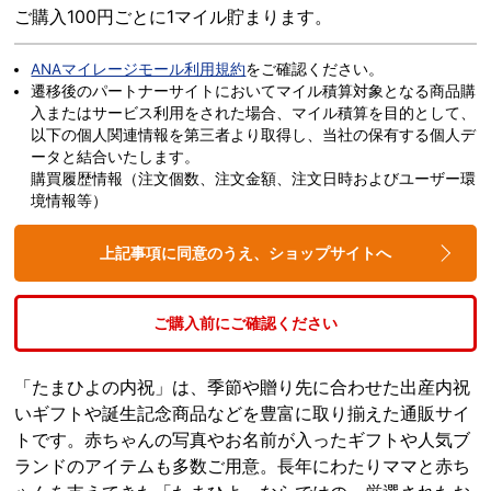
ご購入100円ごとに1マイル貯まります。
ANAマイレージモール利用規約
をご確認ください。
遷移後のパートナーサイトにおいてマイル積算対象となる商品購
入またはサービス利用をされた場合、マイル積算を目的として、
以下の個人関連情報を第三者より取得し、当社の保有する個人デ
ータと結合いたします。
購買履歴情報（注文個数、注文金額、注文日時およびユーザー環
境情報等）
上記事項に同意のうえ、ショップサイトへ
ご購入前にご確認ください
「たまひよの内祝」は、季節や贈り先に合わせた出産内祝
いギフトや誕生記念商品などを豊富に取り揃えた通販サイ
トです。赤ちゃんの写真やお名前が入ったギフトや人気ブ
ランドのアイテムも多数ご用意。長年にわたりママと赤ち