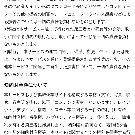
その他企業サイトからのダウンロード等により発生したコンピュー
ターその他の機器の損害や、コンピューターウィルス感染などによ
る損害については一切の責任を負わないものとします。
※弊社は本サービスを通じて行われた第三者との売買等の交渉、取
引に関する債務の履行など、取引によって生じる一切の責任を負わ
ないものとします。
※弊社は、本サービスの運営に関し、遅滞、変更、停止、または廃
止、および本サービスを通じて登録提供される情報等の消失、その
他本サービスに関連して発生した損害について、一切の責任を負わ
ないものとします。
知的財産権について
本サービスおよび掲載企業サイトを構成する素材（文字、写真、映
像、音声等を指し、以下「コンテンツ素材」といいます）、レイア
ウト、デザイン、構造、システム等に関する一切の権利（所有権、
知的財産権、肖像権、パブリシティー権等）は、弊社又は、当該権
利を有する第三者に帰属します。 権利者の許可なく、著作権を含
む一切の知的財産権等、本サイトに関する全ての権利を侵害する行