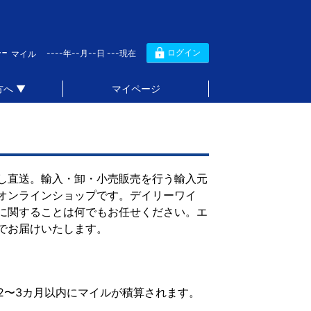
--
ログイン
----年--月--日 ---現在
マイル
へ ▼
マイページ
し直送。輸入・卸・小売販売を行う輸入元
オンラインショップです。デイリーワイ
に関することは何でもお任せください。エ
でお届けいたします。
2〜3カ月以内にマイルが積算されます。