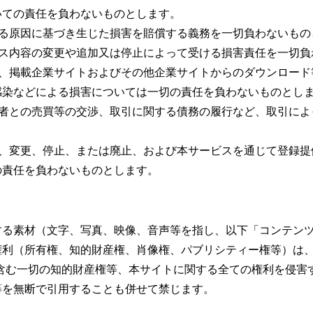
いての責任を負わないものとします。
なる原因に基づき生じた損害を賠償する義務を一切負わないもの
ビス内容の変更や追加又は停止によって受ける損害責任を一切負
し、掲載企業サイトおよびその他企業サイトからのダウンロード
感染などによる損害については一切の責任を負わないものとし
三者との売買等の交渉、取引に関する債務の履行など、取引によ
滞、変更、停止、または廃止、および本サービスを通じて登録提
の責任を負わないものとします。
する素材（文字、写真、映像、音声等を指し、以下「コンテン
権利（所有権、知的財産権、肖像権、パブリシティー権等）は
含む一切の知的財産権等、本サイトに関する全ての権利を侵害
等を無断で引用することも併せて禁じます。