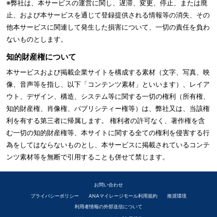
※弊社は、本サービスの運営に関し、遅滞、変更、停止、または廃
止、および本サービスを通じて登録提供される情報等の消失、その
他本サービスに関連して発生した損害について、一切の責任を負わ
ないものとします。
知的財産権について
本サービスおよび掲載企業サイトを構成する素材（文字、写真、映
像、音声等を指し、以下「コンテンツ素材」といいます）、レイア
ウト、デザイン、構造、システム等に関する一切の権利（所有権、
知的財産権、肖像権、パブリシティー権等）は、弊社又は、当該権
利を有する第三者に帰属します。 権利者の許可なく、著作権を含
む一切の知的財産権等、本サイトに関する全ての権利を侵害する行
為をしてはならないものとし、本サービスに掲載されているコンテ
ンツ素材等を無断で引用することも併せて禁じます。
お問い合わせ
プライバシーポリシー
ANAマイレージモール利用規約
推奨環境
利用者情報の外部送信について