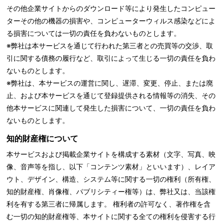
その他企業サイトからのダウンロード等により発生したコンピュー
ターその他の機器の損害や、コンピューターウィルス感染などによ
る損害については一切の責任を負わないものとします。
※弊社は本サービスを通じて行われた第三者との売買等の交渉、取
引に関する債務の履行など、取引によって生じる一切の責任を負わ
ないものとします。
※弊社は、本サービスの運営に関し、遅滞、変更、停止、または廃
止、および本サービスを通じて登録提供される情報等の消失、その
他本サービスに関連して発生した損害について、一切の責任を負わ
ないものとします。
知的財産権について
本サービスおよび掲載企業サイトを構成する素材（文字、写真、映
像、音声等を指し、以下「コンテンツ素材」といいます）、レイア
ウト、デザイン、構造、システム等に関する一切の権利（所有権、
知的財産権、肖像権、パブリシティー権等）は、弊社又は、当該権
利を有する第三者に帰属します。 権利者の許可なく、著作権を含
む一切の知的財産権等、本サイトに関する全ての権利を侵害する行