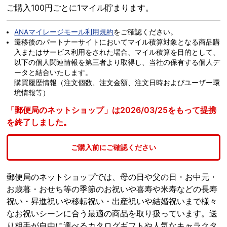
ご購入100円ごとに1マイル貯まります。
ANAマイレージモール利用規約
をご確認ください。
遷移後のパートナーサイトにおいてマイル積算対象となる商品購
入またはサービス利用をされた場合、マイル積算を目的として、
以下の個人関連情報を第三者より取得し、当社の保有する個人デ
ータと結合いたします。
購買履歴情報（注文個数、注文金額、注文日時およびユーザー環
境情報等）
「郵便局のネットショップ」は2026/03/25をもって提携
を終了しました。
ご購入前にご確認ください
郵便局のネットショップでは、母の日や父の日・お中元・
お歳暮・おせち等の季節のお祝いや喜寿や米寿などの長寿
祝い・昇進祝いや移転祝い・出産祝いや結婚祝いまで様々
なお祝いシーンに合う最適の商品を取り扱っています。送
り相手が自由に選べるカタログギフトや人気なキャラクタ