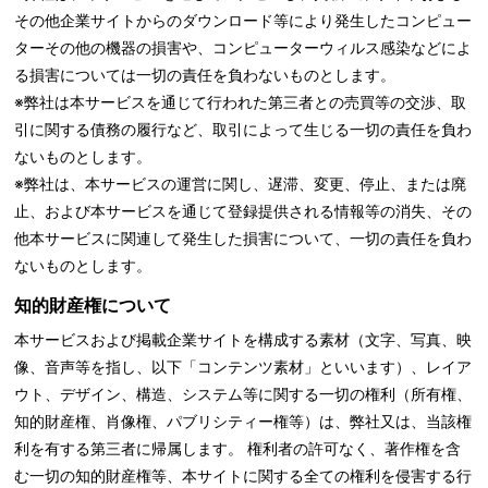
その他企業サイトからのダウンロード等により発生したコンピュー
ターその他の機器の損害や、コンピューターウィルス感染などによ
る損害については一切の責任を負わないものとします。
※弊社は本サービスを通じて行われた第三者との売買等の交渉、取
引に関する債務の履行など、取引によって生じる一切の責任を負わ
ないものとします。
※弊社は、本サービスの運営に関し、遅滞、変更、停止、または廃
止、および本サービスを通じて登録提供される情報等の消失、その
他本サービスに関連して発生した損害について、一切の責任を負わ
ないものとします。
知的財産権について
本サービスおよび掲載企業サイトを構成する素材（文字、写真、映
像、音声等を指し、以下「コンテンツ素材」といいます）、レイア
ウト、デザイン、構造、システム等に関する一切の権利（所有権、
知的財産権、肖像権、パブリシティー権等）は、弊社又は、当該権
利を有する第三者に帰属します。 権利者の許可なく、著作権を含
む一切の知的財産権等、本サイトに関する全ての権利を侵害する行