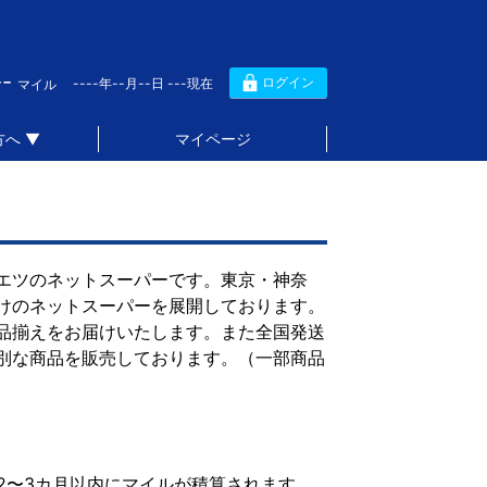
--
ログイン
----年--月--日 ---現在
マイル
へ ▼
マイページ
エツのネットスーパーです。東京・神奈
けのネットスーパーを展開しております。
品揃えをお届けいたします。また全国発送
別な商品を販売しております。（一部商品
2〜3カ月以内にマイルが積算されます。