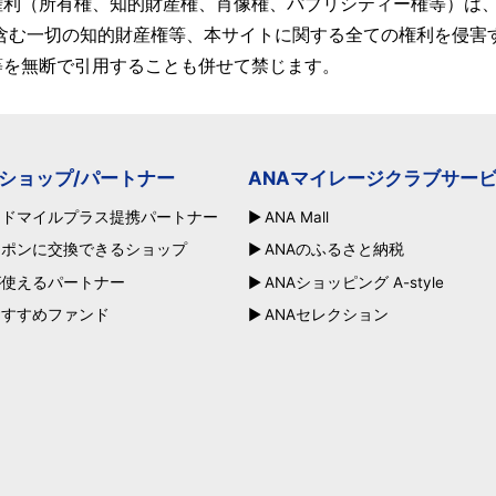
権利（所有権、知的財産権、肖像権、パブリシティー権等）は
含む一切の知的財産権等、本サイトに関する全ての権利を侵害
等を無断で引用することも併せて禁じます。
ショップ/パートナー
ANAマイレージクラブサー
ードマイルプラス提携パートナー
ANA Mall
ーポンに交換できるショップ
ANAのふるさと納税
が使えるパートナー
ANAショッピング A-style
おすすめファンド
ANAセレクション