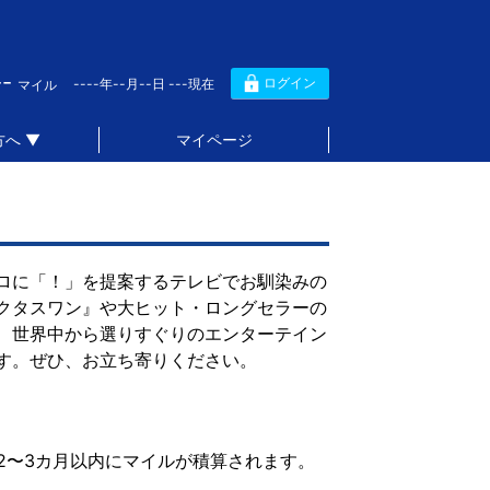
--
ログイン
----年--月--日 ---現在
マイル
へ ▼
マイページ
ロに「！」を提案するテレビでお馴染みの
クタスワン』や大ヒット・ロングセラーの
、世界中から選りすぐりのエンターテイン
す。ぜひ、お立ち寄りください。
2〜3カ月以内にマイルが積算されます。