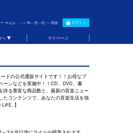
--
ログイン
----年--月--日 ---現在
マイル
へ ▼
マイページ
コードの公式通販サイトです！！お得なプ
ーンなどを実施中！！CD、DVD、書
を誇る豊富な商品数と、最新の音楽ニュー
したコンテンツで、あなたの音楽生活を強
IFE. 】
2～3カ月以内にマイルが積算されます。