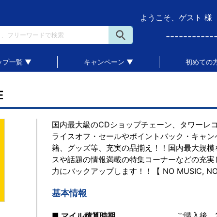
ようこそ、ゲスト 様
-----------
ップ一覧 ▼
キャンペーン ▼
初めての方
E
国内最大級のCDショップチェーン、タワーレ
ライスオフ・セールやポイントバック・キャンペ
籍、グッズ等、充実の品揃え！！国内最大規模
スや話題の情報満載の特集コーナーなどの充実
力にバックアップします！！【 NO MUSIC, NO L
基本情報
■ マイル積算時期
ご購入後、