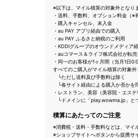
※以下は、マイル積算の対象外となり
・送料、手数料、オプション料金（※
・購入キャンセル、未入金
・au PAY アプリ経由での購入
・au PAY ふるさと納税のご利用
・KDDIグループのオウンドメディア経
・auコマース＆ライフ株式会社が転
・同一のお客様が1ヶ月間（当月1日0:
すべてのご購入がマイル積算の対象外
└ただし送料及び手数料は除く
└各サイト経由による購入か否かを
・レストラン、美容（美容院・エステ
└ドメインに「play.wowma.j
積算にあたってのご注意
※消費税・送料・手数料などは、マイ
※ショップサイトへボタンから提携サ