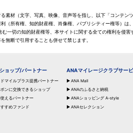
する素材（文字、写真、映像、音声等を指し、以下「コンテン
権利（所有権、知的財産権、肖像権、パブリシティー権等）は
含む一切の知的財産権等、本サイトに関する全ての権利を侵害
等を無断で引用することも併せて禁じます。
ショップ/パートナー
ANAマイレージクラブサー
ードマイルプラス提携パートナー
ANA Mall
ーポンに交換できるショップ
ANAのふるさと納税
が使えるパートナー
ANAショッピング A-style
おすすめファンド
ANAセレクション