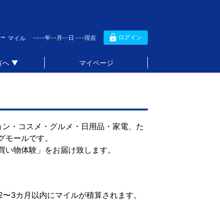
--
ログイン
----年--月--日 ---現在
マイル
へ ▼
マイページ
ション・コスメ・グルメ・日用品・家電、た
グモールです。
買い物体験」をお届け致します。
2〜3カ月以内にマイルが積算されます。