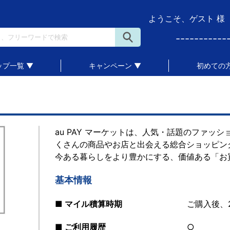
ようこそ、ゲスト 様
-----------
ップ一覧 ▼
キャンペーン ▼
初めての方
au PAY マーケットは、人気・話題のファッ
くさんの商品やお店と出会える総合ショッピン
今ある暮らしをより豊かにする、価値ある「お
基本情報
■ マイル積算時期
ご購入後、
■ ご利用履歴
○