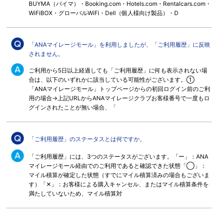
BUYMA（バイマ）・Booking.com・Hotels.com・Rentalcars.com・
WiFiBOX・グローバルWiFi・Dell（個人様向け製品）・D
「ANAマイレージモール」を利用しましたが、「ご利用履歴」に反映
されません。
ご利用から5日以上経過しても「ご利用履歴」に何も表示されない場
合は、以下のいずれかに該当している可能性がございます。①
「ANAマイレージモール」トップページからの初回ログイン前のご利
用の場合→上記URLからANAマイレージクラブお客様番号で一度もロ
グインされたことが無い場合、「
「ご利用履歴」のステータスとは何ですか。
「ご利用履歴」には、3つのステータスがございます。「ー」：ANA
マイレージモール経由でのご利用であると確認できた状態「◯」：
マイル積算が確定した状態（すでにマイル積算済みの場合もございま
す）「✕」：お客様による購入キャンセル、またはマイル積算条件を
満たしていないため、マイル積算対